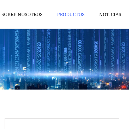
SOBRE NOSOTROS
PRODUCTOS
NOTICIAS
Equipo mezclador
Equipo transportador
Equipo de embalaje
Estación de descarga de bolsas
Separador vibratorio rectangu
Mezclador 3D
Mezclador tipo V
Mezcla de cono
Cinta transportadora