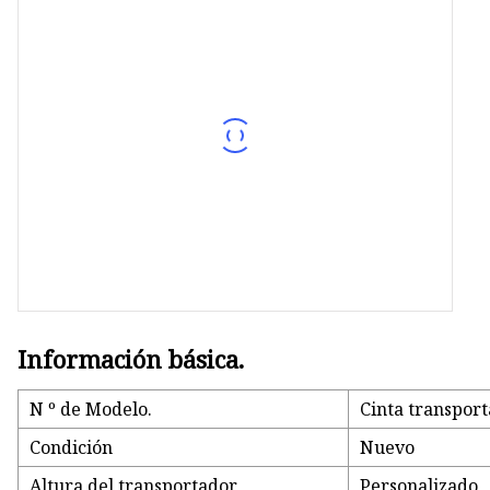
Tornillo transportador
Sistema de carga por vacío
Separador vibratorio redondo
Información básica.
N º de Modelo.
Cinta transpor
Condición
Nuevo
Altura del transportador
Personalizado