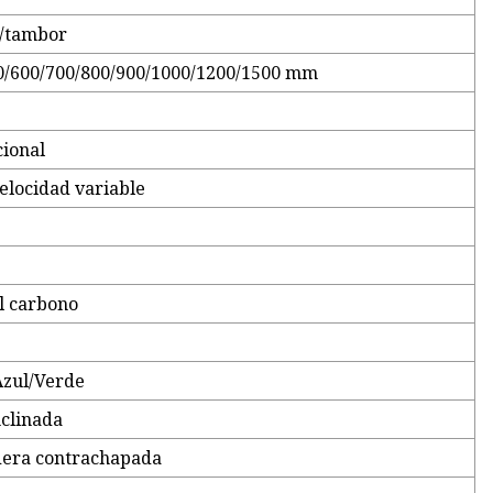
o/tambor
0/600/700/800/900/1000/1200/1500 mm
cional
velocidad variable
o
l carbono
Azul/Verde
nclinada
dera contrachapada